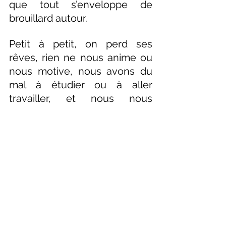
que tout s’enveloppe de 
brouillard autour.
Petit à petit, on perd ses 
rêves, rien ne nous anime ou 
nous motive, nous avons du 
mal à étudier ou à aller 
travailler, et nous nous 
sentons immensément triste 
ou irritable.
La dépression est la goutte 
d’eau qui fait déborder le vase, 
un verre qui se trouve tout en 
haut des situations et des 
circonstances compliquées 
qui nous ont ébranlées et qui 