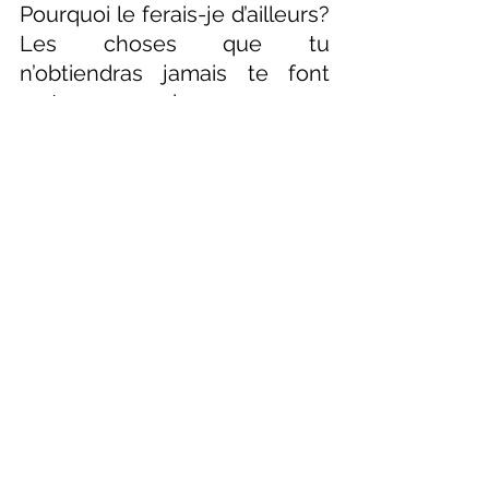
Pourquoi le ferais-je d’ailleurs? 
Les choses que tu 
n’obtiendras jamais te font 
rester avec moi.
J’aime comment tu te sens 
avec une personne qui t’aime. 
Mais je suis une personne qui 
montre l’amour et l’affection 
comme un outil de 
manipulation.
J’aime comment tu as besoin 
de moi et que tu penses être 
avec la bonne personne. 
Comment je t’ai fait sentir 
indigne et insignifiante.