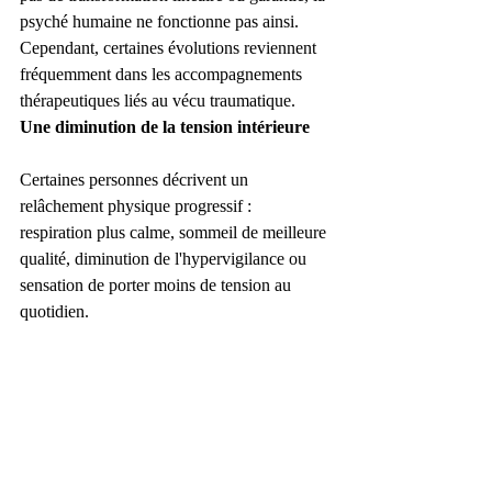
psyché humaine ne fonctionne pas ainsi. 
Cependant, certaines évolutions reviennent 
fréquemment dans les accompagnements 
thérapeutiques liés au vécu traumatique.
Une diminution de la tension intérieure
Certaines personnes décrivent un 
relâchement physique progressif : 
respiration plus calme, sommeil de meilleure 
qualité, diminution de l'hypervigilance ou 
sensation de porter moins de tension au 
quotidien.
Un apaisement du bruit mental
Les ruminations, scénarios anxieux ou 
anticipations permanentes peuvent 
progressivement perdre en intensité, laissant 