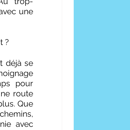
Au "trop-
 avec une 
t ?
 déjà se 
moignage 
mps pour 
ne route 
lus. Que 
chemins, 
ie avec 