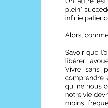
Un autre est
plein" succède
infinie patien
Alors, commen
Savoir que l’
libérer, avo
Vivre sans p
comprendre e
qui ne nous c
notre vie dev
moins fréque