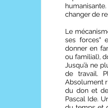
humanisante. Et
changer de re
Le mécanisme 
ses forces" 
donner en fam
ou familial), 
Jusqu’à ne pl
de travail. 
Absolument ri
du don et de
Pascal Ide. U
du temps et d