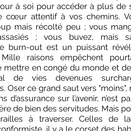
our à soi pour accéder à plus de s
e cœur attentif à vos chemins. V
p mais récolté peu ; vous mange
assasiés ; vous buvez, mais sa
Le burn-out est un puissant révél
. Mille raisons empêchent pourt
 mettre en congé du monde et de b
nal de vies devenues surchar
. Oser ce grand saut vers "moins", 
s d’assurance sur l’avenir, n’est pas
bère de bien des servitudes. Mais pour
illes à traverser. Celles de la
 conformiste, il y a le corset des hab