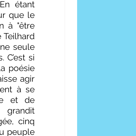
n étant 
r que le 
 à "être 
Teilhard 
ne seule 
 C’est si 
a poésie 
sse agir 
ent à se 
e et de 
grandit 
ée, cinq 
u peuple 