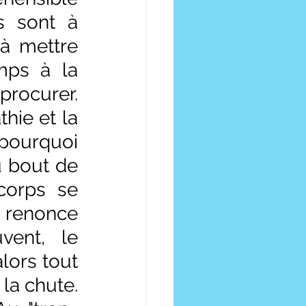
 sont à 
à mettre 
ps à la 
rocurer. 
ie et la 
pourquoi 
u bout de 
orps se 
enonce 
ent, le 
ors tout 
la chute. 