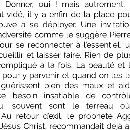
Donner, oui ! mais autrement. E
vidé, il y a enfin de la place pou
uve à se déployer. Une invitation
l’adversité comme le suggère Pierre 
our se reconnecter à l’essentiel, u
eillir et laisser faire. Rien de plus.
compliqué à la fois. La beauté et l
 pour y parvenir et quand on les lai
s guérissent bien des maux et aid
e besoin insatiable de contrôl
ui souvent sont le terreau où 
 Au retour d’exil, le prophète Agg
 Jésus Christ, recommandait déjà a