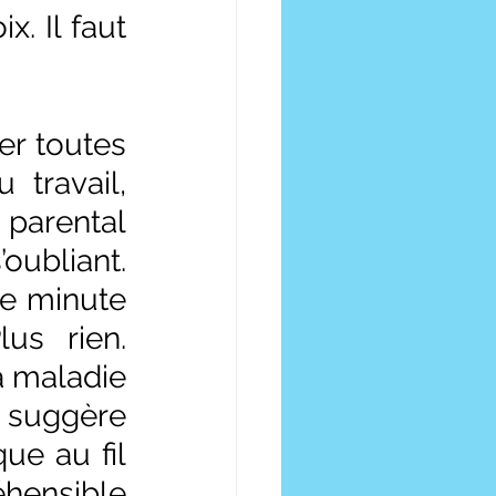
. Il faut 
r toutes 
travail, 
parental 
oubliant. 
e minute 
us rien. 
 maladie 
suggère 
e au fil 
hensible 