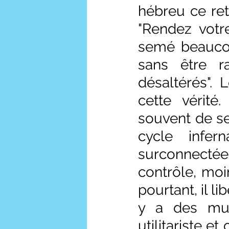
hébreu ce ret
"Rendez votr
semé beaucou
sans être r
désaltérés". 
cette vérité
souvent de se
cycle infer
surconnectées
contrôle, moin
pourtant, il li
y a des mura
utilitariste et