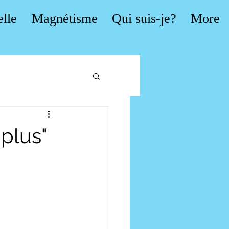
elle
Magnétisme
Qui suis-je?
More
 plus"