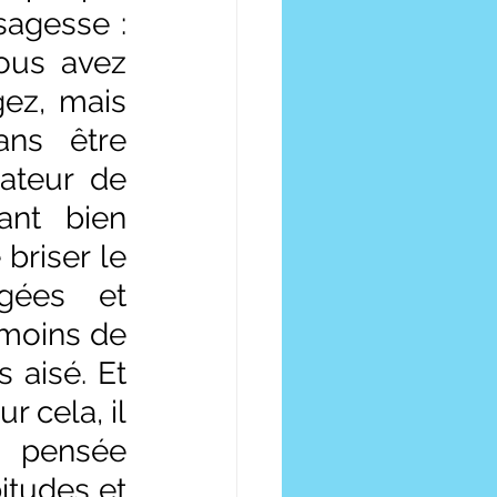
agesse : 
ous avez 
z, mais 
ns être 
ateur de 
ant bien 
riser le 
gées et 
moins de 
 aisé. Et 
 cela, il 
 pensée 
itudes et 