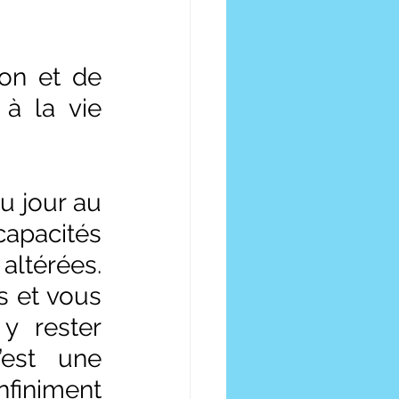
on et de 
à la vie 
 jour au 
apacités 
ltérées. 
 et vous 
 rester 
est une 
iniment 