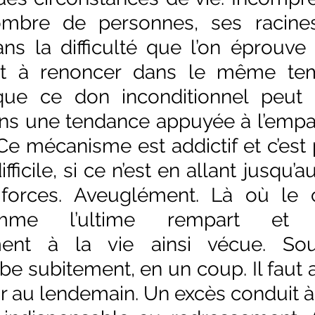
mbre de personnes, ses racines
ns la difficulté que l’on éprouve 
et à renoncer dans le même tem
 que ce don inconditionnel peut p
ns une tendance appuyée à l’empath
e mécanisme est addictif et c’est 
ifficile, si ce n’est en allant jusqu’a
forces. Aveuglément. Là où le c
mme l’ultime rempart et r
ent à la vie ainsi vécue. Souv
e subitement, en un coup. Il faut al
ur au lendemain. Un excès conduit à 