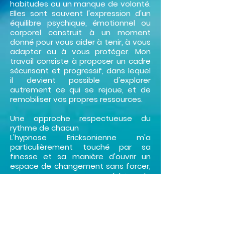
habitudes ou un manque de volonté.
Elles sont souvent l'expression d'un
équilibre psychique, émotionnel ou
corporel construit à un moment
donné pour vous aider à tenir, à vous
adapter ou à vous protéger. Mon
travail consiste à proposer un cadre
sécurisant et progressif, dans lequel
il devient possible d'explorer
autrement ce qui se rejoue, et de
remobiliser vos propres ressources.
Une approche respectueuse du
rythme de chacun
L'hypnose Ericksonienne m'a
particulièrement touché par sa
finesse et sa manière d'ouvrir un
espace de changement sans forcer,
sans imposer, sans réduire la
personne à son symptôme. Chaque
accompagnement se construit pas
à pas, sans méthode plaquée, dans
le respect de votre rythme et de
votre sécurité émotionnelle.