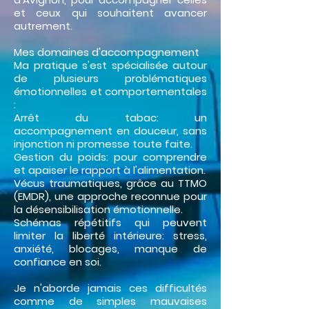
et ceux qui souhaitent avancer
autrement.
Mes domaines d'accompagnement
Ma pratique s'est spécialisée autour
de plusieurs problématiques
émotionnelles et comportementales
:
Arrêt du tabac: un
accompagnement en douceur, sans
injonction ni promesse toute faite.
Gestion du poids: pour comprendre
et apaiser le rapport à l'alimentation.
Vécus traumatiques, grâce au TTMO
(EMDR), une approche reconnue pour
la désensibilisation émotionnelle.
Schémas répétitifs qui peuvent
limiter la liberté intérieure: stress,
anxiété, blocages, manque de
confiance en soi.
Je n'aborde jamais ces difficultés
comme de simples mauvaises