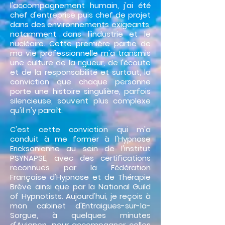
l'accompagnement humain, j'ai été
chef d'entreprise puis chef de projet
dans des environnements exigeants,
notamment dans l'industrie et le
nucléaire. Cette première partie de
ma vie professionnelle m'a transmis
une culture de la rigueur, de l'écoute
et de la responsabilité et surtout, la
conviction que chaque personne
porte une histoire singulière, parfois
silencieuse, souvent plus complexe
qu'il n'y paraît.
C'est cette conviction qui m'a
conduit à me former à l'Hypnose
Ericksonienne au sein de l'institut
PSYNAPSE, avec des certifications
reconnues par la Fédération
Française d'Hypnose et de Thérapie
Brève ainsi que par la National Guild
of Hypnotists. Aujourd'hui, je reçois à
mon cabinet d'Entraigues-sur-la-
Sorgue, à quelques minutes
d'Avignon, pour accompagner celles