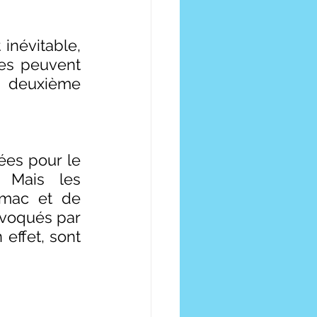
inévitable, 
es peuvent 
a deuxième 
ées pour le 
 Mais les 
mac et de 
voqués par 
effet, sont 