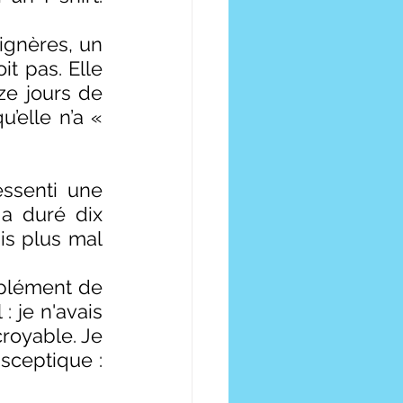
ignères, un 
t pas. Elle 
e jours de 
’elle n’a « 
ssenti une 
a duré dix 
is plus mal 
plément de 
 je n'avais 
royable. Je 
ceptique : 