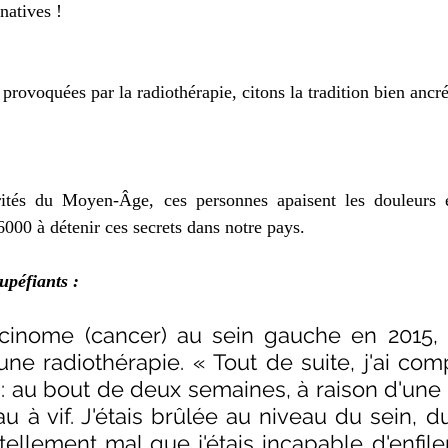
natives !
provoquées par la radiothérapie, citons la tradition bien ancr
rités du Moyen-Âge, ces personnes apaisent les douleurs et
 6000 à détenir ces secrets dans notre pays. 
upéfiants : 
rcinome (cancer) au sein gauche en 2015, Mi
e radiothérapie. « Tout de suite, j'ai comp
ile : au bout de deux semaines, à raison d'une
eau à vif. J'étais brûlée au niveau du sein, d
s tellement mal que j'étais incapable d'enfiler