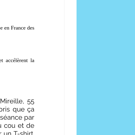
ée en France des 
 accélèrent la 
reille, 55 
ris que ça 
 séance par 
u cou et de 
 un T-shirt. 