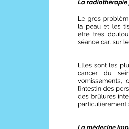
La radiothérapie
Le gros problème 
la peau et les t
être très doulou
séance car, sur l
Elles sont les pl
cancer du sein
vomissements, d
l’intestin des pe
des brûlures inte
particulièrement 
La médecine imp