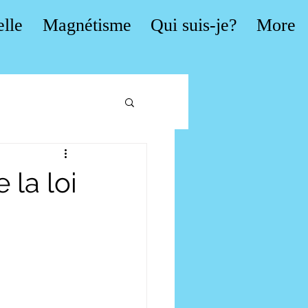
elle
Magnétisme
Qui suis-je?
More
 la loi