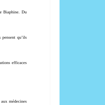
e Biaphine. Du 
pensent qu’ils 
tions efficaces 
 aux médecines 