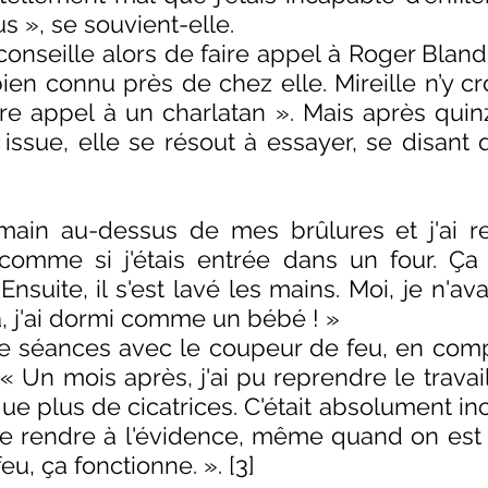
s », se souvient-elle. 
onseille alors de faire appel à Roger Bland
en connu près de chez elle. Mireille n’y croi
re appel à un charlatan ». Mais après quinz
issue, elle se résout à essayer, se disant qu
main au-dessus de mes brûlures et j'ai re
comme si j'étais entrée dans un four. Ça 
nsuite, il s'est lavé les mains. Moi, je n'ava
là, j'ai dormi comme un bébé ! » 
atre séances avec le coupeur de feu, en com
« Un mois après, j'ai pu reprendre le travail :
ue plus de cicatrices. C'était absolument inc
se rendre à l'évidence, même quand on est s
u, ça fonctionne. ». [3]