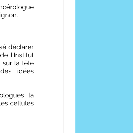
ancérologue 
ignon. 
é déclarer 
 l'Institut 
ur la tête 
des idées 
ologues la 
es cellules 