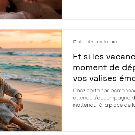
retrouve un peu plus d'e
projets et son équilibre, 
accompagnement respec
17 juil.
4 min de lecture
Et si les vacan
moment de dépo
vos valises émo
Chez certaines personne
attendu s'accompagne 
inattendu : à la place de 
agitation intérieure inexpli
diffuse, pensées qui tourne
inhabituelle, réveils préc
apparente, impression de 