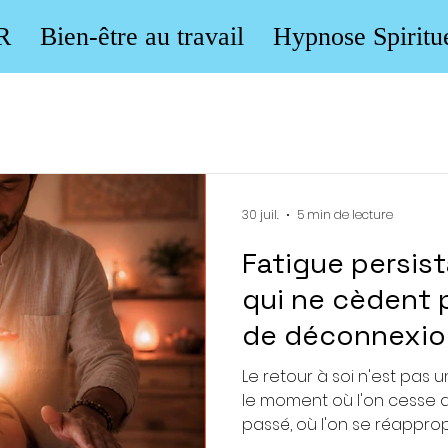
R
Bien-être au travail
Hypnose Spiritu
30 juil.
5 min de lecture
Fatigue persist
qui ne cèdent 
de déconnexion
corps garde en
Le retour à soi n'est pas u
le moment où l'on cesse d
passé, où l'on se réapprop