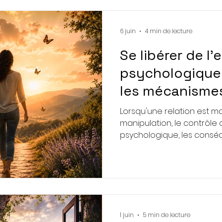
décrocher ».
6 juin
4 min de lecture
Se libérer de l'
psychologique
les mécanisme
traumatisme re
Lorsqu'une relation est m
retrouver sa lib
manipulation, le contrôle 
psychologique, les cons
souvent le simple mal-être
temps, certaines person
anxiété persistante, une 
elles, un sentiment de co
hypervigilance qui continu
de la relation...
1 juin
5 min de lecture