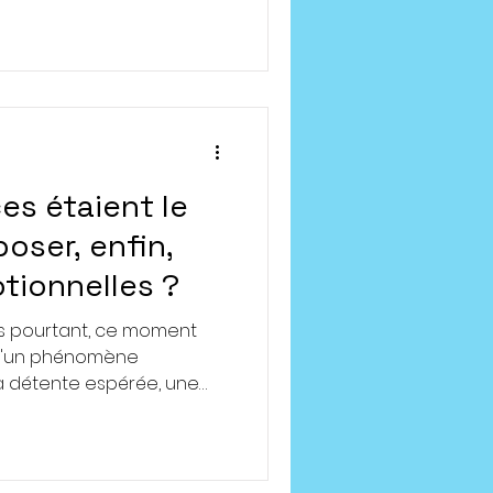
space pour soutenir ses
à son rythme, avec un
tueux.
ces étaient le
ser, enfin,
tionnelles ?
s pourtant, ce moment
d'un phénomène
la détente espérée, une
quée s'installe. Anxiété
nt en boucle, irritabilité
oces, tristesse sans cause
ne jamais réussir à «